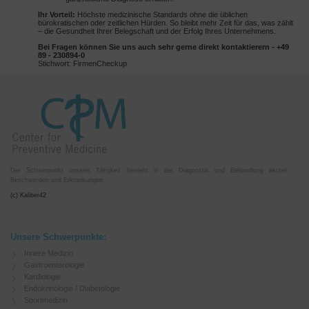
Ihr Vorteil:
Höchste medizinische Standards ohne die üblichen
bürokratischen oder zeitlichen Hürden. So bleibt mehr Zeit für das, was zählt
– die Gesundheit Ihrer Belegschaft und der Erfolg Ihres Unternehmens.
Bei Fragen können Sie uns auch sehr gerne direkt kontaktierern - +49
89 - 230894-0
Stichwort: FirmenCheckup
Der Schwerpunkt unserer Tätigkeit besteht in der Diagnostik und Behandlung akuter
Beschwerden und Erkrankungen.
(c) Kaliber42
Unsere Schwerpunkte:
Innere Medizin
Gastroenterologie
Kardiologie
Endokrinologie / Diabetologie
Sportmedizin