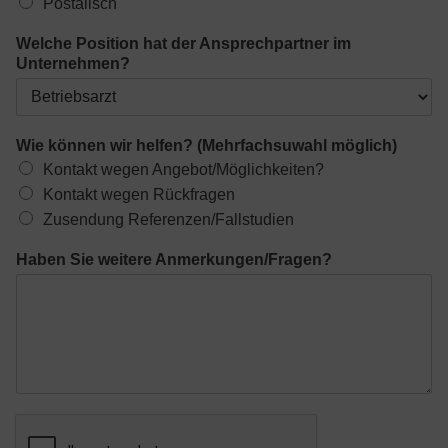
Postalisch
U
Welche Position hat der Ansprechpartner im
n
Unternehmen?
t
e
r
n
Wie können wir helfen? (Mehrfachsuwahl möglich)
e
Kontakt wegen Angebot/Möglichkeiten?
h
m
Kontakt wegen Rückfragen
e
Zusendung Referenzen/Fallstudien
n
?
Haben Sie weitere Anmerkungen/Fragen?
A
d
r
e
s
s
e
e
s