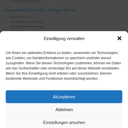
Ernährungsberatung
Gesundheits Check Up – Beugen Sie vor:
Bluthochdruck
Fettstoffwechselstörung
Schilddrüsenerkrankung
Diabetes
Herzerkrankungen
Einwilligung verwalten
Depressionen
Lebererkrankungen
Atemwegsinfekte
Um Ihnen ein optimales Erlebnis zu bieten, verwenden wir Technologien
wie Cookies, um Geräteinformationen zu speichern und/oder darauf
zuzugreifen. Wenn Sie diesen Technologien zustimmen, können wir Daten
Soziales Engagement
wie das Surfverhalten oder eindeutige IDs auf dieser Website verarbeiten.
German Doctors
Wenn Sie Ihre Einwilligung nicht erteilen oder zurückziehen, können
bestimmte Merkmale und Funktionen beeinträchtigt werden.
HMO
Deutsche Gesellschaft für innere Medizin
Deutsche Gesellschaft für Kardiologie
Akzeptieren
Rechtliches
Impressum München
Ablehnen
Impressum Tegernsee
Datenschutz München
Einstellungen ansehen
Datenschutz Tegernsee