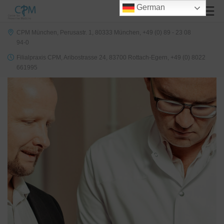
German
CPM München, Perusastr. 1, 80333 München, +49 (0) 89 - 23 08
94-0
Filialpraxis CPM, Aribostrasse 24, 83700 Rottach-Egern, +49 (0) 8022
661995