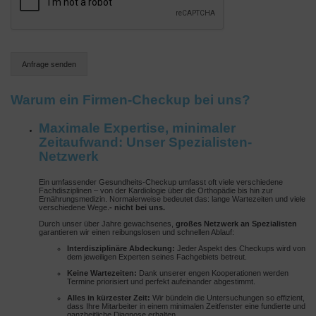
Anfrage senden
Warum ein Firmen-Checkup bei uns?
Maximale Expertise, minimaler
Zeitaufwand: Unser Spezialisten-
Netzwerk
Ein umfassender Gesundheits-Checkup umfasst oft viele verschiedene
Fachdisziplinen – von der Kardiologie über die Orthopädie bis hin zur
Ernährungsmedizin. Normalerweise bedeutet das: lange Wartezeiten und viele
verschiedene Wege.
- n
icht bei uns.
Durch unser über Jahre gewachsenes,
großes Netzwerk an Spezialisten
garantieren wir einen reibungslosen und schnellen Ablauf:
Interdisziplinäre Abdeckung:
Jeder Aspekt des Checkups wird von
dem jeweiligen Experten seines Fachgebiets betreut.
Keine Wartezeiten:
Dank unserer engen Kooperationen werden
Termine priorisiert und perfekt aufeinander abgestimmt.
Alles in kürzester Zeit:
Wir bündeln die Untersuchungen so effizient,
dass Ihre Mitarbeiter in einem minimalen Zeitfenster eine fundierte und
ganzheitliche Diagnose erhalten.