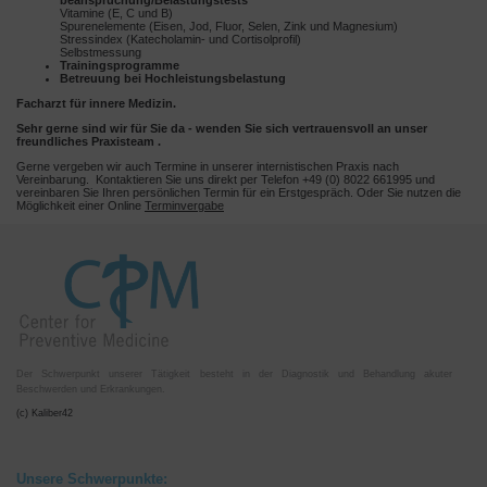
beanspruchung/Belastungstests
Vitamine (E, C und B)
Spurenelemente (Eisen, Jod, Fluor, Selen, Zink und Magnesium)
Stressindex (Katecholamin- und Cortisolprofil)
Selbstmessung
Trainingsprogramme
Betreuung bei Hochleistungsbelastung
Facharzt für innere Medizin.
Sehr gerne sind wir für Sie da - wenden Sie sich vertrauensvoll an unser
freundliches Praxisteam .
Gerne vergeben wir auch Termine in unserer internistischen Praxis nach
Vereinbarung. Kontaktieren Sie uns direkt per Telefon +49 (0) 8022 661995 und
vereinbaren Sie Ihren persönlichen Termin für ein Erstgespräch. Oder Sie nutzen die
Möglichkeit einer Online
Terminvergabe
Der Schwerpunkt unserer Tätigkeit besteht in der Diagnostik und Behandlung akuter
Beschwerden und Erkrankungen.
(c) Kaliber42
Unsere Schwerpunkte: