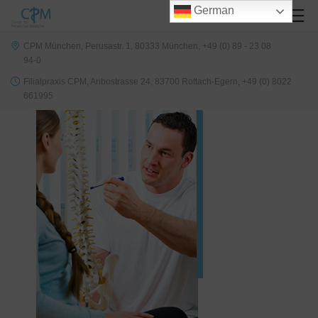
German
CPM München, Perusastr. 1, 80333 München, +49 (0) 89 - 23 08
94-0
Filialpraxis CPM, Aribostrasse 24, 83700 Rottach-Egern, +49 (0) 8022
661995