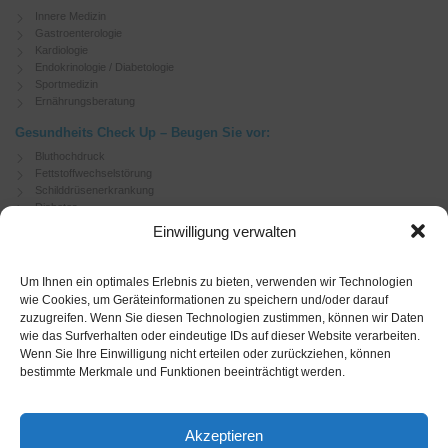
Innere Medizin
Gastroenterologie
Kardiologie
Endokrinologie / Diabetologie
Sportmedizin
Ernährungsberatung
Gesundheits Check Up – Beugen Sie vor:
Bluthochdruck
Fettstoffwechselstörung
Schilddrüsenerkrankung
Diabetes
Herzerkrankungen
Einwilligung verwalten
Depressionen
Lebererkrankungen
Atemwegsinfekte
Um Ihnen ein optimales Erlebnis zu bieten, verwenden wir Technologien
wie Cookies, um Geräteinformationen zu speichern und/oder darauf
zuzugreifen. Wenn Sie diesen Technologien zustimmen, können wir Daten
Soziales Engagement
wie das Surfverhalten oder eindeutige IDs auf dieser Website verarbeiten.
German Doctors
Wenn Sie Ihre Einwilligung nicht erteilen oder zurückziehen, können
bestimmte Merkmale und Funktionen beeinträchtigt werden.
HMO
Deutsche Gesellschaft für innere Medizin
Deutsche Gesellschaft für Kardiologie
Akzeptieren