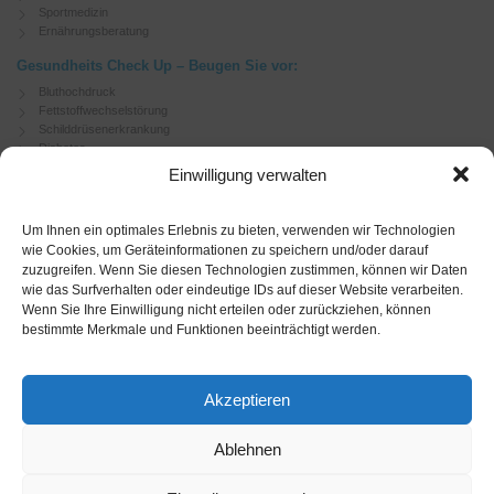
Sportmedizin
Ernährungsberatung
Gesundheits Check Up – Beugen Sie vor:
Bluthochdruck
Fettstoffwechselstörung
Schilddrüsenerkrankung
Diabetes
Herzerkrankungen
Einwilligung verwalten
Depressionen
Lebererkrankungen
Atemwegsinfekte
Um Ihnen ein optimales Erlebnis zu bieten, verwenden wir Technologien
wie Cookies, um Geräteinformationen zu speichern und/oder darauf
zuzugreifen. Wenn Sie diesen Technologien zustimmen, können wir Daten
Soziales Engagement
wie das Surfverhalten oder eindeutige IDs auf dieser Website verarbeiten.
German Doctors
Wenn Sie Ihre Einwilligung nicht erteilen oder zurückziehen, können
bestimmte Merkmale und Funktionen beeinträchtigt werden.
HMO
Deutsche Gesellschaft für innere Medizin
Deutsche Gesellschaft für Kardiologie
Akzeptieren
Rechtliches
Impressum München
Ablehnen
Impressum Tegernsee