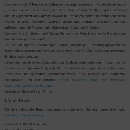
Auch wenn sich 88 Prozent der Befragten mindestens einmal am Tag die Zeit nimmt, in
Ruhe und mit Genuss zu essen, nehmen rund 40 Prozent die Nahrung nur nebenbei
auf. Dies geschieht laut Umfrage etwa beim Fernsehen, Surfen im Internet oder beim
Blättern in einer Zeitschrift. Während dieser und ähnlicher Aktivitäten naschen
auЯerdem rund 36 Prozent häufg Schokolade, Chips und Ähnliches.
Wie sieht Ihre Ernährung aus? Essen Sie auch viel Fleisch und wenig Gemüse und
möchten dies gerne ändern?
Da die häufgsten Erkrankungen durch ungünstige Ernährungsgewohnheiten
verursacht oder mitbedingt werden, bieten wir in unserer CPM-Praxis eine individuelle
Ernährungsberatung an.
Neben der gewöhnlichen Diagnostik von Stoffwechselerkrankungen nutzen wir die
Bioelektrische Impedanz-Analyse (BIA), um Ihren Ernährungszustand zu beurteilen.
Dabei wird die qualitative Zusammensetzung Ihres Körpers aus Zellmasse,
Bindegewebe und Fett ermittelt.
Darauf basierend erfolgt eine individuelle
ernährungsmedizinische Beratung.
Vereinbaren Sie jetzt Ihren Termin!
Erfahren Sie mehr:
Für eine individuelle Ernährungsberatung kontaktieren Sie uns gerne direkt oder
vereinbaren Sie einen Termin
.
Perusastr. 1, 80333 München