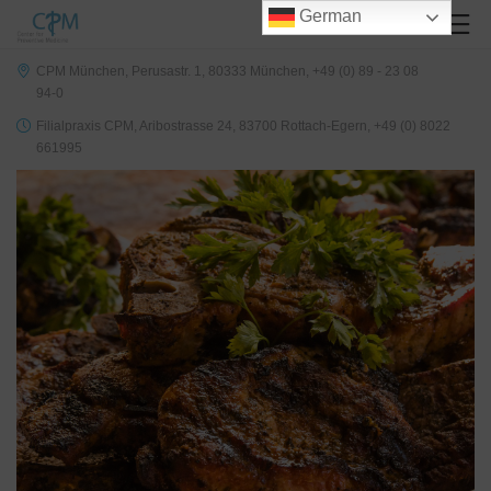
German
CPM München, Perusastr. 1, 80333 München, +49 (0) 89 - 23 08
94-0
Filialpraxis CPM, Aribostrasse 24, 83700 Rottach-Egern, +49 (0) 8022
661995